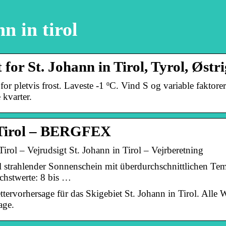
nn in tirol
 for St. Johann in Tirol, Tyrol, Østri
for pletvis frost. Laveste -1 ºC. Vind S og variable fakto
kvarter.
n Tirol – BERGFEX
ol – Vejrudsigt St. Johann in Tirol – Vejrberetning
ol strahlender Sonnenschein mit überdurchschnittlichen T
öchstwerte: 8 bis …
ettervorhersage für das Skigebiet St. Johann in Tirol. Alle
age.