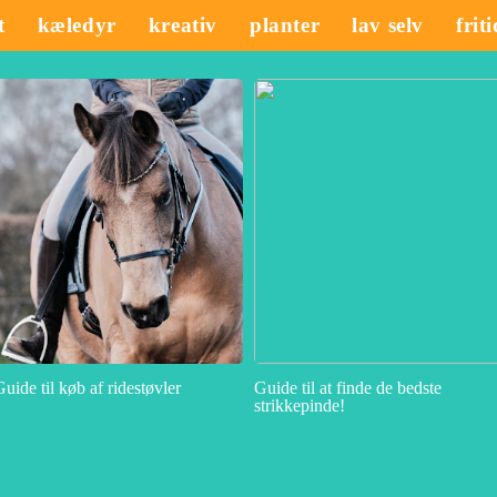
t
kæledyr
kreativ
planter
lav selv
frit
Guide til køb af ridestøvler
Guide til at finde de bedste
strikkepinde!