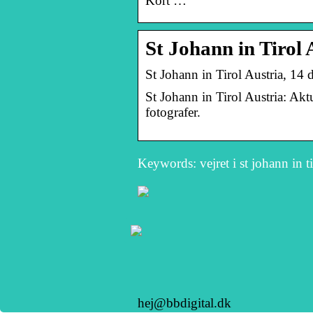
Kort …
St Johann in Tirol 
St Johann in Tirol Austria, 1
St Johann in Tirol Austria: Akt
fotografer.
Keywords: vejret i st johann in ti
hej@bbdigital.dk