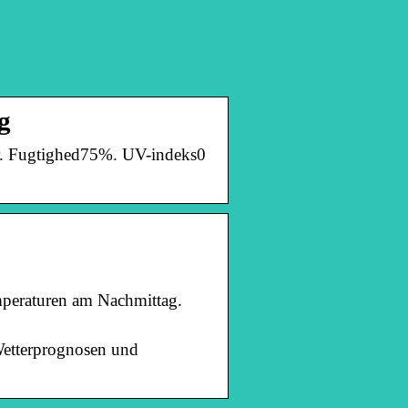
g
rer. Fugtighed75%. UV-indeks0
emperaturen am Nachmittag.
 Wetterprognosen und