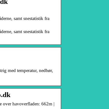
.dk
erne, samt snestatistik fra
erne, samt snestatistik fra
Østrig med temperatur, nedbør,
o.dk
de over havoverfladen: 662m |