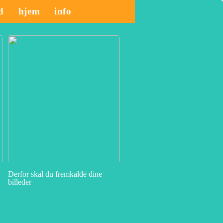
id
hjem
info
Derfor skal du fremkalde dine
billeder