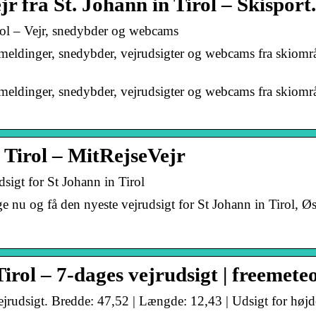
r fra St. Johann in Tirol – Skisport
rol – Vejr, snedybder og webcams
emeldinger, snedybder, vejrudsigter og webcams fra skiområd
emeldinger, snedybder, vejrudsigter og webcams fra skiområd
 Tirol – MitRejseVejr
dsigt for St Johann in Tirol
ige nu og få den nyeste vejrudsigt for St Johann in Tirol, 
Tirol – 7-dages vejrudsigt | freemete
vejrudsigt. Bredde: 47,52 | Længde: 12,43 | Udsigt for høj