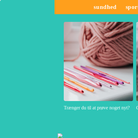
sundhed
spor
Trænger du til at prøve noget nyt?