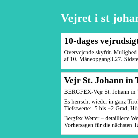
Vejret i st joha
10-dages vejrudsigt
Overvejende skyfrit. Mulighed 
af 10. Måneopgang3.27. Sidste 
Vejr St. Johann i
BERGFEX-Vejr St. Johann in Tir
Es herrscht wieder in ganz Tir
Tiefstwerte: -5 bis +2 Grad, H
Bergfex Wetter – detaillierte W
Vorhersagen für die nächsten T