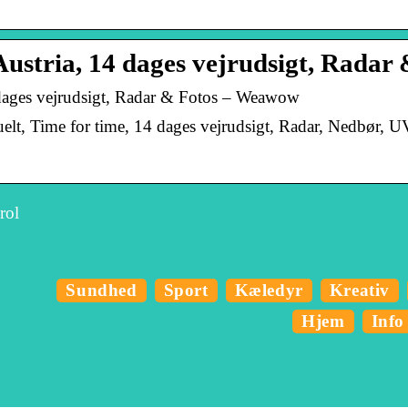
Austria, 14 dages vejrudsigt, Radar
4 dages vejrudsigt, Radar & Fotos – Weawow
uelt, Time for time, 14 dages vejrudsigt, Radar, Nedbør, UV
rol
Sundhed
Sport
Kæledyr
Kreativ
Hjem
Info