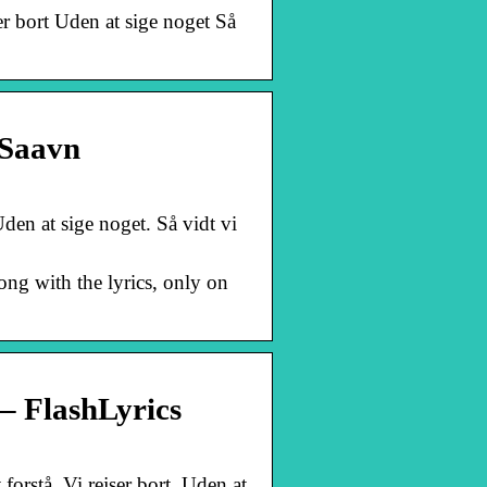
ser bort Uden at sige noget Så
oSaavn
 Uden at sige noget. Så vidt vi
ong with the lyrics, only on
FlashLyrics
 forstå. Vi rejser bort. Uden at