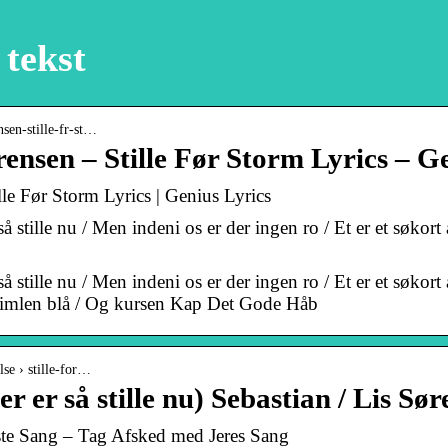
 tekst
nsen-stille-fr-st…
ensen – Stille Før Storm Lyrics – G
lle Før Storm Lyrics | Genius Lyrics
å stille nu / Men indeni os er der ingen ro / Et er et søkort a
å stille nu / Men indeni os er der ingen ro / Et er et søkort a
r himlen blå / Og kursen Kap Det Gode Håb
lse › stille-for…
r er så stille nu) Sebastian / Lis Sø
dste Sang – Tag Afsked med Jeres Sang