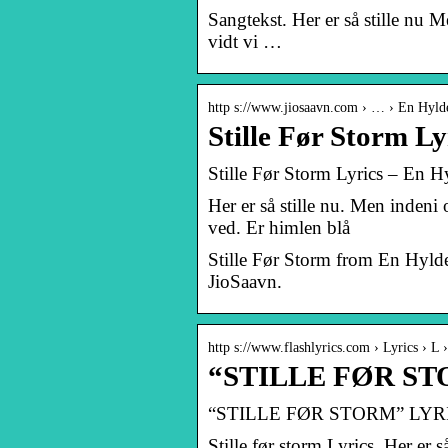
Sangtekst. Her er så stille nu M
vidt vi …
http s://www.jiosaavn.com › … › En Hylde
Stille Før Storm Ly
Stille Før Storm Lyrics – En H
Her er så stille nu. Men indeni o
ved. Er himlen blå
Stille Før Storm from En Hyldes
JioSaavn.
http s://www.flashlyrics.com › Lyrics › L 
“STILLE FØR STO
“STILLE FØR STORM” LYRICS
Stille før storm Lyrics. Her er s