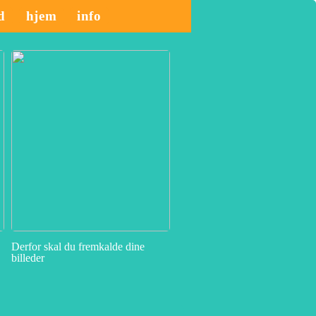
id
hjem
info
Derfor skal du fremkalde dine
billeder