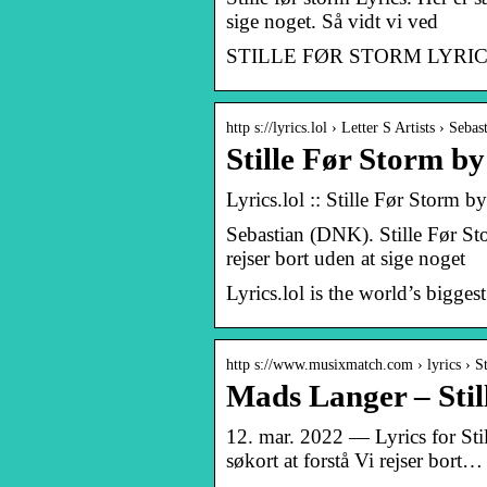
sige noget. Så vidt vi ved
STILLE FØR STORM LYRICS by 
http s://lyrics.lol › Letter S Artists › Seb
Stille Før Storm by
Lyrics.lol :: Stille Før Storm 
Sebastian (DNK). Stille Før Stor
rejser bort uden at sige noget
Lyrics.lol is the world’s bigges
http s://www.musixmatch.com › lyrics › St
Mads Langer – Stil
12. mar. 2022 — Lyrics for Stil
søkort at forstå Vi rejser bort…