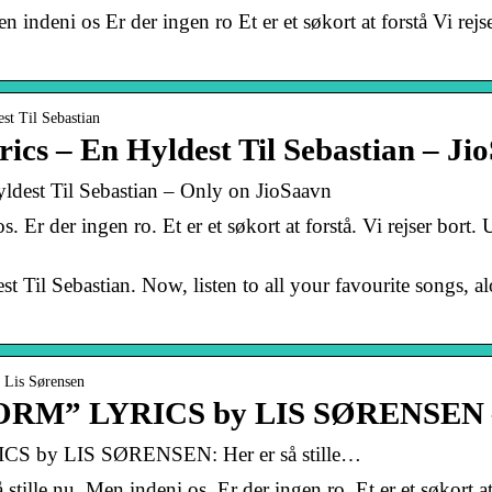
en indeni os Er der ingen ro Et er et søkort at forstå Vi rej
st Til Sebastian
rics – En Hyldest Til Sebastian – Ji
yldest Til Sebastian – Only on JioSaavn
s. Er der ingen ro. Et er et søkort at forstå. Vi rejser bort.
t Til Sebastian. Now, listen to all your favourite songs, al
› Lis Sørensen
RM” LYRICS by LIS SØRENSEN – 
 by LIS SØRENSEN: Her er så stille…
å stille nu. Men indeni os. Er der ingen ro. Et er et søkort at