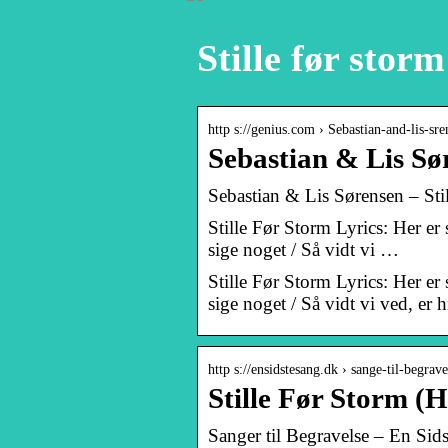
Stille før storm
http s://genius.com › Sebastian-and-lis-sre
Sebastian & Lis Sør
Sebastian & Lis Sørensen – Sti
Stille Før Storm Lyrics: Her er s
sige noget / Så vidt vi …
Stille Før Storm Lyrics: Her er s
sige noget / Så vidt vi ved, e
http s://ensidstesang.dk › sange-til-begrave
Stille Før Storm (He
Sanger til Begravelse – En Si