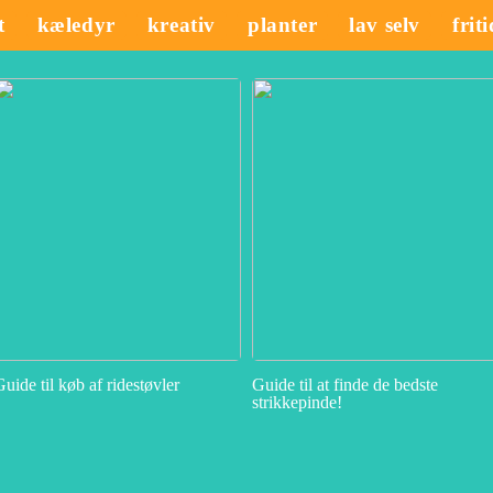
t
kæledyr
kreativ
planter
lav selv
frit
Guide til køb af ridestøvler
Guide til at finde de bedste
strikkepinde!