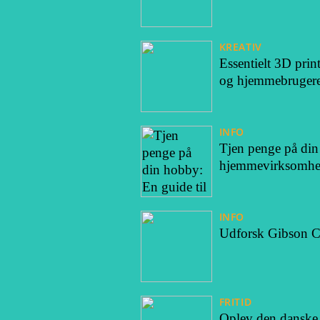
KREATIV
Essentielt 3D print
og hjemmebruger
INFO
Tjen penge på din
hjemmevirksomhed
INFO
Udforsk Gibson C
FRITID
Oplev den danske n