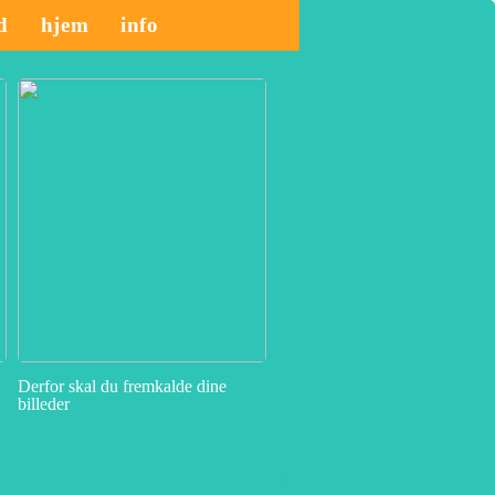
id
hjem
info
Derfor skal du fremkalde dine
billeder