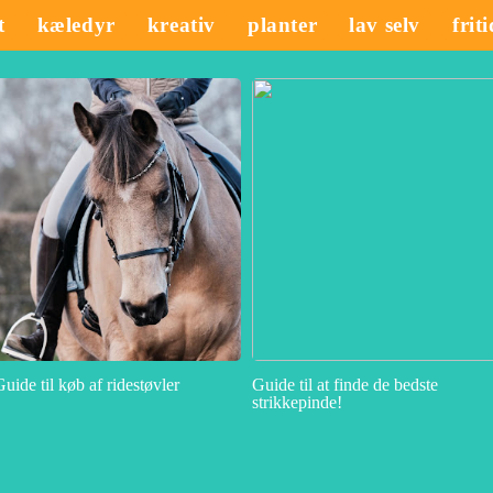
t
kæledyr
kreativ
planter
lav selv
frit
Guide til køb af ridestøvler
Guide til at finde de bedste
strikkepinde!