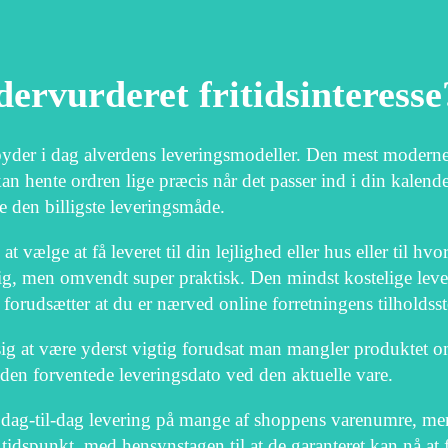
ervurderet fritidsinteresse
byder i dag alverdens leveringsmodeller. Den mest moderne
an hente ordren lige præcis når det passer ind i din kalende
 den billigste leveringsmåde.
ælge at få leveret til din lejlighed eller hus eller til hv
elig, men omvendt super praktisk. Den mindst kostelige lev
forudsætter at du er nærved online forretningens tilholdsst
g at være yderst vigtig forudsat man mangler produktet om
er den forventede leveringsdato ved den aktuelle vare.
 dag-til-dag levering på mange af shoppens varenumre, men
lt tidspunkt, med hensynstagen til at de garanteret kan nå at 