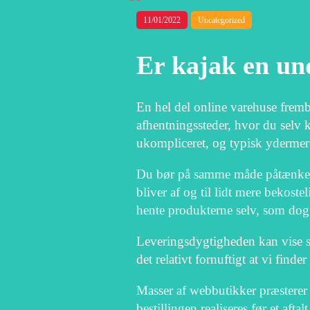
11/01/2022
Uncategorized
Er kajak en und
En hel del online varehuse frem
afhentningssteder, hvor du selv k
ukompliceret, og typisk ydermere
Du bør på samme måde påtænke at v
bliver af og til lidt mere bekost
hente produkterne selv, som dog 
Leveringsdygtigheden kan vise si
det relativt fornuftigt at vi find
Masser af webbutikker præsterer
bestillingen realiseres før et afta