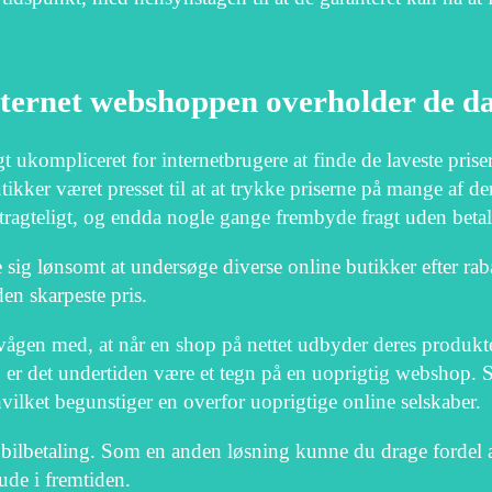
internet webshoppen overholder de d
t ukompliceret for internetbrugere at finde de laveste priser
butikker været presset til at at trykke priserne på mange af de
etragteligt, og endda nogle gange frembyde fragt uden betal
se sig lønsomt at undersøge diverse online butikker efter ra
den skarpeste pris.
ågen med, at når en shop på nettet udbyder deres produkter 
g, er det undertiden være et tegn på en uoprigtig webshop.
hvilket begunstiger en overfor uoprigtige online selskaber.
obilbetaling. Som en anden løsning kunne du drage fordel af
 ude i fremtiden.