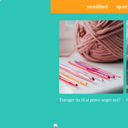
sundhed
spor
Trænger du til at prøve noget nyt?