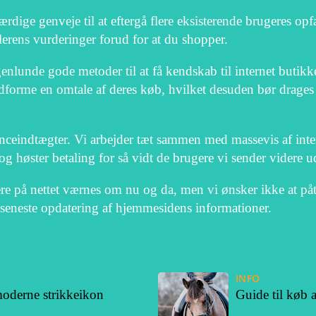
ærdige genveje til at eftergå flere eksisterende brugeres opf
erens vurderinger forud for at du shopper.
lunde gode metoder til at få kendskab til internet butikke
udforme en omtale af deres køb, hvilket desuden bør drages 
onceindtægter. Vi arbejder tæt sammen med massevis af inter
og høster betaling for så vidt de brugere vi sender videre u
e på nettet værnes om nu og da, men vi ønsker ikke at påtag
 seneste opdatering af hjemmesidens informationer.
INFO
moderne strikkeikon
Guide til køb a