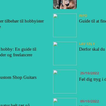
INFO
er tilbehør til hobbyister
Guide til at fi
e
LAV SELV
 hobby: En guide til
Derfor skal du
er og freelancere
25/10/2022
ustom Shop Guitars
Føl dig tryg i 
09/10/2022
atur helt tæt på