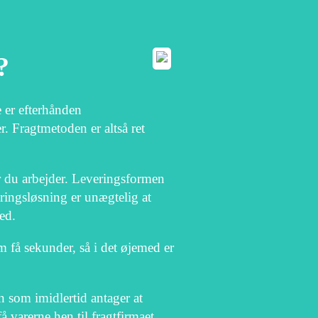
?
 er efterhånden
r. Fragtmetoden er altså ret
or du arbejder. Leveringsformen
eringsløsning er unægtelig at
ed.
 få sekunder, så i det øjemed er
 som imidlertid antager at
få varerne hen til fragtfirmaet