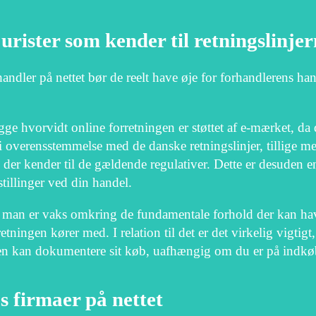
jurister som kender til retningslinje
dler på nettet bør de reelt have øje for forhandlerens hande
gge hvorvidt online forretningen er støttet af e-mærket, da
i overensstemmelse med de danske retningslinjer, tillige me
r kender til de gældende regulativer. Dette er desuden en 
tillinger ved din handel.
at man er vaks omkring de fundamentale forhold der kan ha
etningen kører med. I relation til det er det virkelig vigti
den kan dokumentere sit køb, uafhængig om du er på indkøb 
s firmaer på nettet