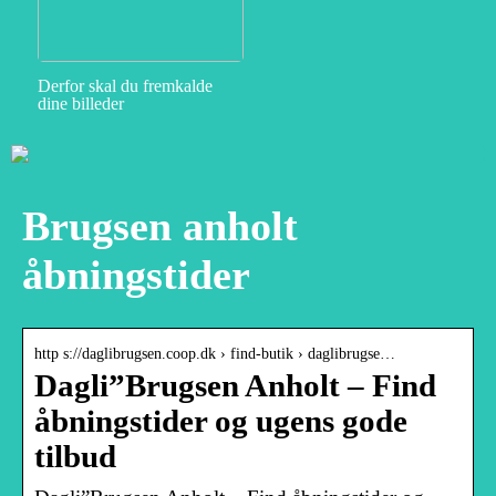
Derfor skal du fremkalde
dine billeder
Brugsen anholt
åbningstider
http s://daglibrugsen.coop.dk › find-butik › daglibrugse…
Dagli”Brugsen Anholt – Find
åbningstider og ugens gode
tilbud